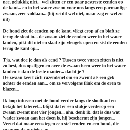
nee, gelukkig niet... wel zitten er een paar gestreste eenden op
de kant... en in het water zwemt voor ons langs een parmantige
zwaan, zeer voldaan... (hij zei dit wel niet, maar zag er wel zo
uit)
De hond ziet de eenden op de kant, vliegt erop af en blaft ze
terug de sloot in... de zwaan ziet de eenden weer in het water
landen, pikt dit niet en slaat zijn vleugels open en sist de eenden
terug de kant op...
Tja, wat doe je dan als eend ? Tussen twee vuren zitten is niet
zo best, dus opstijgen en over de zwaan heen weer in het water
landen is dan de beste manier... dacht je ?
De zwaan keert zich razendsnel om en zwemt als een gek
achter de eenden aan... om ze vervolgens flink om de oren te
blazen...
Ik loop intussen met de hond verder langs de slootkant en
bekijk het tafereel... blijkt dat er een stukje verderop een
zwaan zwemt met vier jongen... aha, denk ik, dat is dus wat
'vader'zwaan aan het doen is, hij beschermt zijn jongen...
Vertel dat maar eens tegen een stel eenden en een hond, die
snappen daar niets van...