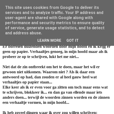
This site uses cookies from Google to deliver its
Mamouna's Enya
services and to analyze traffic. Your IP address and
user-agent are shared with Google along with
performance and security metrics to ensure quality
of service, generate usage statistics, and to detect
vrijdag 8 juli 2011
and address abuse.
Schrijvers blok
LEARN MORE
GOT IT
Er borrelen duizenden woorden door mijn hoofd en ik krijg er
geen op papier. Verhaaltjes genoeg, in mijn hoofd maar als ik
probeer ze op te schrijven, lukt het me niet...
Niet dat de zin ontbreekt om het te doen, maar het wil er
gewoon niet uitkomen. Waarom niet ? Als ik daar een
antwoord op had, dan zouden er al heel gauw heel wat
verhaaltjes op papier staan...
Elke keer als ik er even voor ga zitten om toch maar eens wat
te schrijven, blokkeer ik... en dan ga van ellende maar iets
anders doen... terwijl de woorden zinnen worden en de zinnen
een verhaaltje vormen, in mijn hoofd...
Ik heb zoveel dingen waar ik over zou willen schrijven;