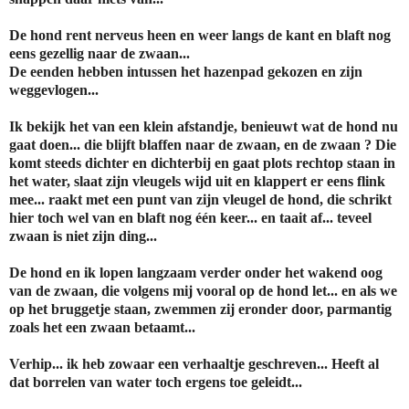
De hond rent nerveus heen en weer langs de kant en blaft nog
eens gezellig naar de zwaan...
De eenden hebben intussen het hazenpad gekozen en zijn
weggevlogen...
Ik bekijk het van een klein afstandje, benieuwt wat de hond nu
gaat doen... die blijft blaffen naar de zwaan, en de zwaan ? Die
komt steeds dichter en dichterbij en gaat plots rechtop staan in
het water, slaat zijn vleugels wijd uit en klappert er eens flink
mee... raakt met een punt van zijn vleugel de hond, die schrikt
hier toch wel van en blaft nog één keer... en taait af... teveel
zwaan is niet zijn ding...
De hond en ik lopen langzaam verder onder het wakend oog
van de zwaan, die volgens mij vooral op de hond let... en als we
op het bruggetje staan, zwemmen zij eronder door, parmantig
zoals het een zwaan betaamt...
Verhip... ik heb zowaar een verhaaltje geschreven... Heeft al
dat borrelen van water toch ergens toe geleidt...