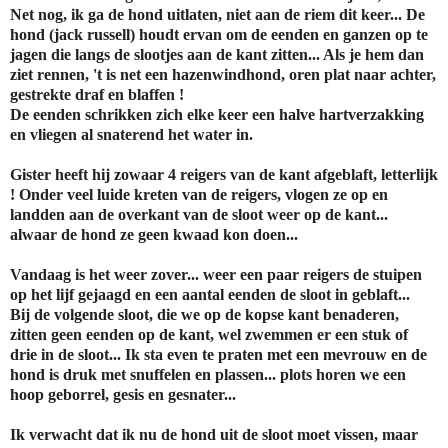
Net nog, ik ga de hond uitlaten, niet aan de riem dit keer... De
hond (jack russell) houdt ervan om de eenden en ganzen op te
jagen die langs de slootjes aan de kant zitten... Als je hem dan
ziet rennen, 't is net een hazenwindhond, oren plat naar achter,
gestrekte draf en blaffen !
De eenden schrikken zich elke keer een halve hartverzakking
en vliegen al snaterend het water in.
Gister heeft hij zowaar 4 reigers van de kant afgeblaft, letterlijk
! Onder veel luide kreten van de reigers, vlogen ze op en
landden aan de overkant van de sloot weer op de kant...
alwaar de hond ze geen kwaad kon doen...
Vandaag is het weer zover... weer een paar reigers de stuipen
op het lijf gejaagd en een aantal eenden de sloot in geblaft...
Bij de volgende sloot, die we op de kopse kant benaderen,
zitten geen eenden op de kant, wel zwemmen er een stuk of
drie in de sloot... Ik sta even te praten met een mevrouw en de
hond is druk met snuffelen en plassen... plots horen we een
hoop geborrel, gesis en gesnater...
Ik verwacht dat ik nu de hond uit de sloot moet vissen, maar