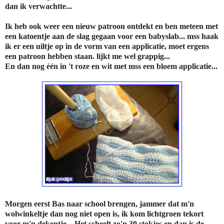
dan ik verwachtte...
Ik heb ook weer een nieuw patroon ontdekt en ben meteen met
een katoentje aan de slag gegaan voor een babyslab... mss haak
ik er een uiltje op in de vorm van een applicatie, moet ergens
een patroon hebben staan. lijkt me wel grappig...
En dan nog één in 't roze en wit met mss een bloem applicatie...
Morgen eerst Bas naar school brengen, jammer dat m'n
wolwinkeltje dan nog niet open is, ik kom lichtgroen tekort
voor m'n dekentje... Het scheelt zo'n 30 stokjes en dan is de