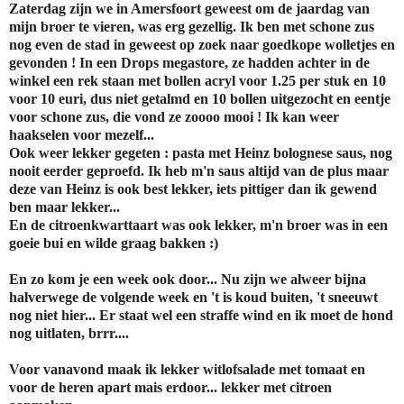
Zaterdag zijn we in Amersfoort geweest om de jaardag van
mijn broer te vieren, was erg gezellig. Ik ben met schone zus
nog even de stad in geweest op zoek naar goedkope wolletjes en
gevonden ! In een Drops megastore, ze hadden achter in de
winkel een rek staan met bollen acryl voor 1.25 per stuk en 10
voor 10 euri, dus niet getalmd en 10 bollen uitgezocht en eentje
voor schone zus, die vond ze zoooo mooi ! Ik kan weer
haakselen voor mezelf...
Ook weer lekker gegeten : pasta met Heinz bolognese saus, nog
nooit eerder geproefd. Ik heb m'n saus altijd van de plus maar
deze van Heinz is ook best lekker, iets pittiger dan ik gewend
ben maar lekker...
En de citroenkwarttaart was ook lekker, m'n broer was in een
goeie bui en wilde graag bakken :)
En zo kom je een week ook door... Nu zijn we alweer bijna
halverwege de volgende week en 't is koud buiten, 't sneeuwt
nog niet hier... Er staat wel een straffe wind en ik moet de hond
nog uitlaten, brrr....
Voor vanavond maak ik lekker witlofsalade met tomaat en
voor de heren apart mais erdoor... lekker met citroen