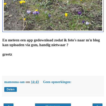
En meteen een app gedownload zodat ik foto's naar m'n blog
kan uploaden via gsm, handig nietwaar ?
greetz
mamouna-san
om
14:43
Geen opmerkingen:
Delen