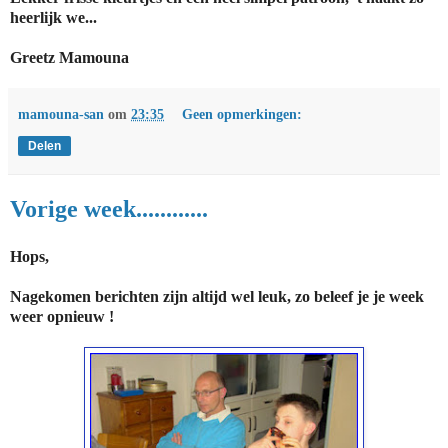
heerlijk we...
Greetz Mamouna
mamouna-san
om
23:35
Geen opmerkingen:
Delen
Vorige week............
Hops,
Nagekomen berichten zijn altijd wel leuk, zo beleef je je week
weer opnieuw !