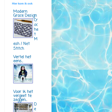
Hier kom ik ook
Modern
Grace Design
Cr
oc
he
t
M
esh / Net
Stitch
Vertel het
eens...
Voor ik het
vergeet te
zeggen...
D
e