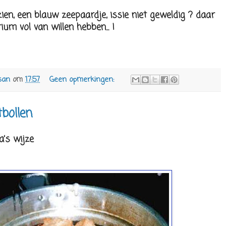
ien, een blauw zeepaardje, issie niet geweldig ? daar
um vol van willen hebben... !
san
om
17:57
Geen opmerkingen:
tbollen
’s wijze