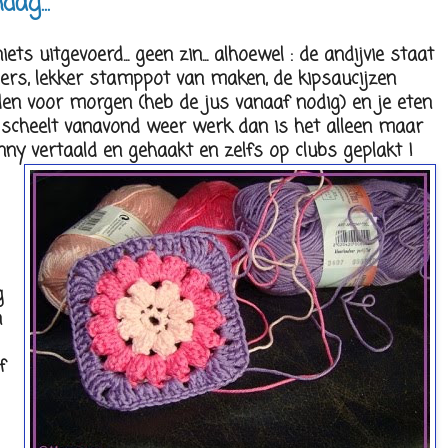
ag...
ts uitgevoerd... geen zin... alhoewel : de andijvie staat
pers, lekker stamppot van maken, de kipsaucijzen
aden voor morgen (heb de jus vanaaf nodig) en je eten
.. scheelt vanavond weer werk dan is het alleen maar
ny vertaald en gehaakt en zelfs op clubs geplakt !
g
n
f