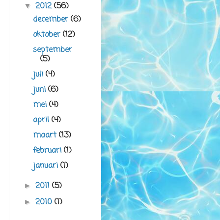
2012
(56)
▼
december
(6)
oktober
(12)
september
(5)
juli
(4)
juni
(6)
mei
(4)
april
(4)
maart
(13)
februari
(1)
januari
(1)
2011
(5)
►
2010
(1)
►