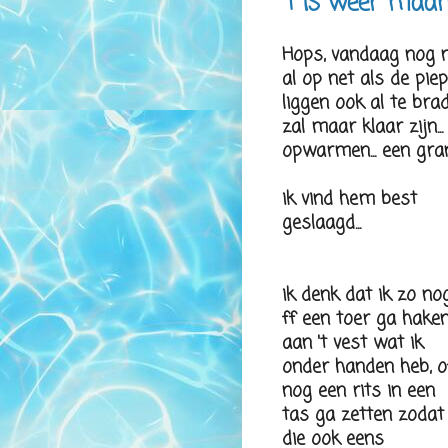
't is weer maand
Hops, vandaag nog nie
al op net als de pie
liggen ook al te br
zal maar klaar zijn.
opwarmen... een gran
ik vind hem best
geslaagd...
ik denk dat ik zo no
ff een toer ga hake
aan 't vest wat ik
onder handen heb, o
nog een rits in een
tas ga zetten zodat
die ook eens