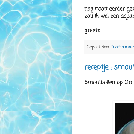
nog nooit eerder gez
zou ik wel een aquari
greetz
Gepost door
mamouna-
receptje : smou
Smoutbollen op Oma