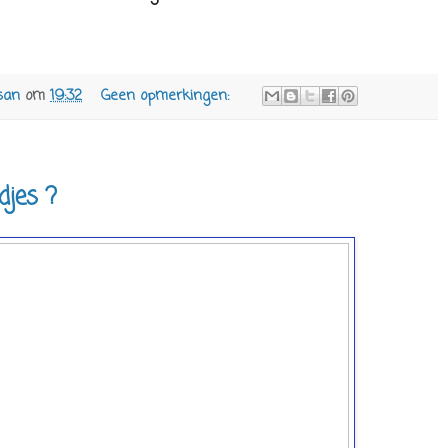
san
om
19:32
Geen opmerkingen:
djes ?