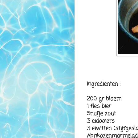
Ingrediënten :
200 gr bloem
1 fles bier
Snufje zout
3 eidooiers
3 eiwitten (stijfgesl
Abrikozenmarmelad