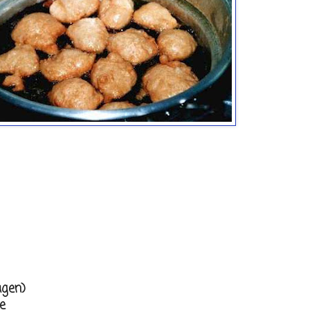
agen)
e