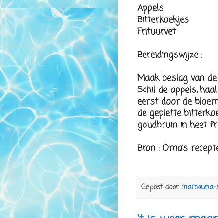
Appels
Bitterkoekjes
Frituurvet
Bereidingswijze :
Maak beslag van de b
Schil de appels, haal
eerst door de bloem
de geplette bitterko
goudbruin in heet fri
Bron : Oma’s recept
Gepost door
mamouna-