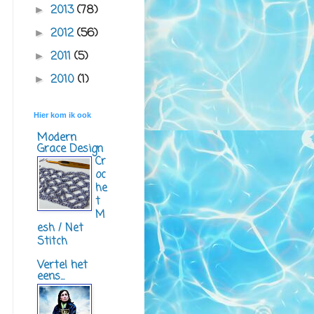
2013
(78)
►
2012
(56)
►
2011
(5)
►
2010
(1)
►
Hier kom ik ook
Modern
Grace Design
Cr
oc
he
t
M
esh / Net
Stitch
Vertel het
eens...