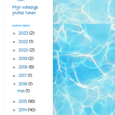
san
Mijn volledige
profiel tonen
andere tijden
2023
(2)
►
2022
(1)
►
2020
(2)
►
2019
(2)
►
2018
(6)
►
2017
(1)
►
2016
(1)
▼
mei
(1)
2015
(16)
►
2014
(40)
►