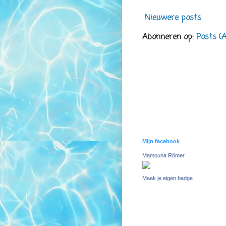
Nieuwere posts
Abonneren op:
Posts (
Mijn facebook
Mamouna Römer
Maak je eigen badge