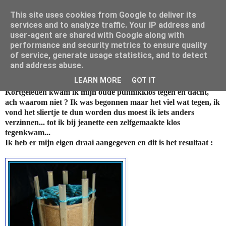
This site uses cookies from Google to deliver its
Mamouna's Enya
services and to analyze traffic. Your IP address and
user-agent are shared with Google along with
performance and security metrics to ensure quality
of service, generate usage statistics, and to detect
vrijdag 8 juni 2012
and address abuse.
Punniken, wie kent het nog ?
LEARN MORE
GOT IT
Kortgeleden kwam ik mijn oude punnikklos tegen en dacht,
ach waarom niet ? Ik was begonnen maar het viel wat tegen, ik
vond het sliertje te dun worden dus moest ik iets anders
verzinnen... tot ik bij jeanette een zelfgemaakte klos
tegenkwam...
Ik heb er mijn eigen draai aangegeven en dit is het resultaat :