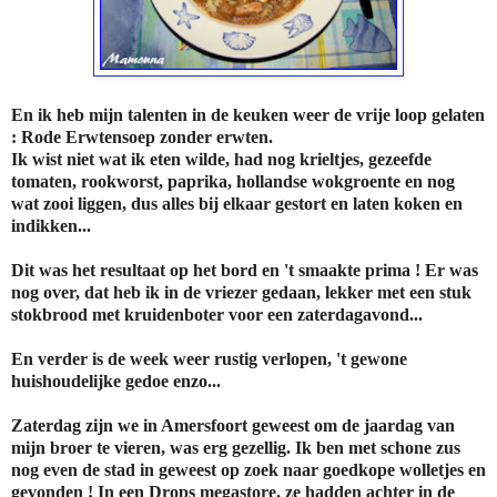
En ik heb mijn talenten in de keuken weer de vrije loop gelaten
: Rode Erwtensoep zonder erwten.
Ik wist niet wat ik eten wilde, had nog krieltjes, gezeefde
tomaten, rookworst, paprika, hollandse wokgroente en nog
wat zooi liggen, dus alles bij elkaar gestort en laten koken en
indikken...
Dit was het resultaat op het bord en 't smaakte prima ! Er was
nog over, dat heb ik in de vriezer gedaan, lekker met een stuk
stokbrood met kruidenboter voor een zaterdagavond...
En verder is de week weer rustig verlopen, 't gewone
huishoudelijke gedoe enzo...
Zaterdag zijn we in Amersfoort geweest om de jaardag van
mijn broer te vieren, was erg gezellig. Ik ben met schone zus
nog even de stad in geweest op zoek naar goedkope wolletjes en
gevonden ! In een Drops megastore, ze hadden achter in de