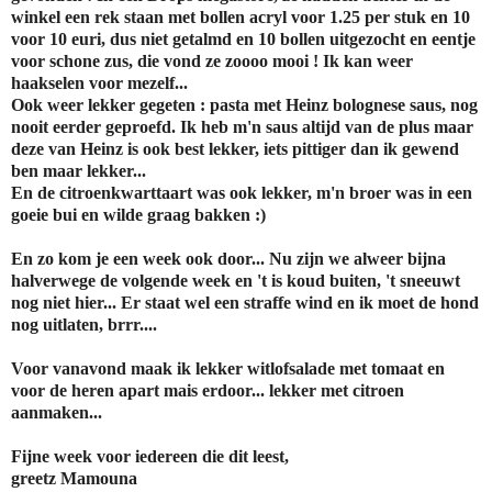
winkel een rek staan met bollen acryl voor 1.25 per stuk en 10
voor 10 euri, dus niet getalmd en 10 bollen uitgezocht en eentje
voor schone zus, die vond ze zoooo mooi ! Ik kan weer
haakselen voor mezelf...
Ook weer lekker gegeten : pasta met Heinz bolognese saus, nog
nooit eerder geproefd. Ik heb m'n saus altijd van de plus maar
deze van Heinz is ook best lekker, iets pittiger dan ik gewend
ben maar lekker...
En de citroenkwarttaart was ook lekker, m'n broer was in een
goeie bui en wilde graag bakken :)
En zo kom je een week ook door... Nu zijn we alweer bijna
halverwege de volgende week en 't is koud buiten, 't sneeuwt
nog niet hier... Er staat wel een straffe wind en ik moet de hond
nog uitlaten, brrr....
Voor vanavond maak ik lekker witlofsalade met tomaat en
voor de heren apart mais erdoor... lekker met citroen
aanmaken...
Fijne week voor iedereen die dit leest,
greetz Mamouna