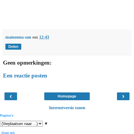
mamouna-san
om
12:43
Delen
Geen opmerkingen:
Een reactie posten
‹
›
Homepage
Internetversie tonen
Pagina's
▼
Over mij