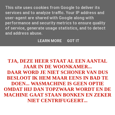
This site uses cookies from Google to deliver its
Mamouna's Enya
services and to analyze traffic. Your IP address and
user-agent are shared with Google along with
performance and security metrics to ensure quality
of service, generate usage statistics, and to detect
vrijdag 11 oktober 2013
and address abuse.
BADDEREN !
LEARN MORE
GOT IT
TJA, DEZE HEER STAAT AL EEN AANTAL
JAAR IN DE WOONKAMER...
DAAR WORD JE NIET SCHONER VAN DUS
BESLOOT IK HEM MAAR EENS IN BAD TE
DOEN... WASMACHINE IS GEEN OPTIE
OMDAT HIJ DAN TOPZWAAR WORDT EN DE
MACHINE GAAT STAAN BONKEN EN ZEKER
NIET CENTRIFUGEERT...