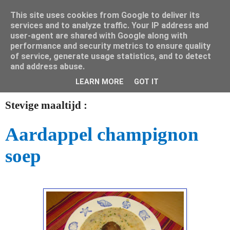
This site uses cookies from Google to deliver its
Mamouna's Enya
services and to analyze traffic. Your IP address and
user-agent are shared with Google along with
performance and security metrics to ensure quality
of service, generate usage statistics, and to detect
dinsdag 3 december 2013
and address abuse.
Stevige soep uit eigen keuken
LEARN MORE
GOT IT
Stevige maaltijd :
Aardappel champignon
soep