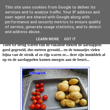
This site uses cookies from Google to deliver its
Mamouna's Enya
services and to analyze traffic. Your IP address and
user-agent are shared with Google along with
performance and security metrics to ensure quality
of service, generate usage statistics, and to detect
woensdag 27 augustus 2014
and address abuse.
gewoon, oogsten, tapijt en sam...
LEARN MORE
GOT IT
Toen we terug waren van de vakantie bleken de aardappels
goed gegroeid, dus meteen gerooid... en de tomaatjes vielen
bijna van de struik af zo rijp waren ze... deze zijn inmiddels al
op en de aardappelen komen morgen aan de beurt...