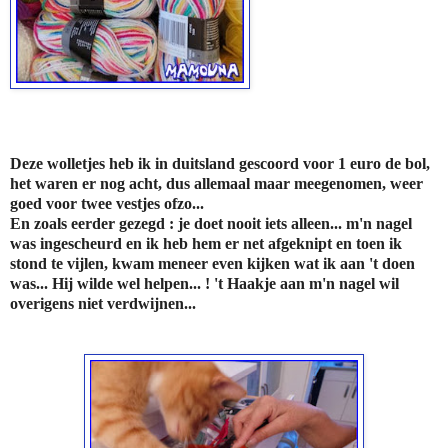
Deze wolletjes heb ik in duitsland gescoord voor 1 euro de bol,
het waren er nog acht, dus allemaal maar meegenomen, weer
goed voor twee vestjes ofzo...
En zoals eerder gezegd : je doet nooit iets alleen... m'n nagel
was ingescheurd en ik heb hem er net afgeknipt en toen ik
stond te vijlen, kwam meneer even kijken wat ik aan 't doen
was... Hij wilde wel helpen... ! 't Haakje aan m'n nagel wil
overigens niet verdwijnen...