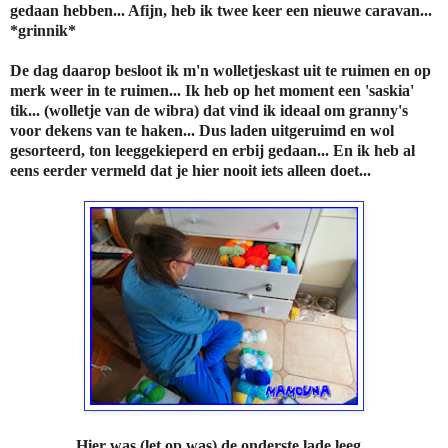
gedaan hebben... Afijn, heb ik twee keer een nieuwe caravan...
*grinnik*
De dag daarop besloot ik m'n wolletjeskast uit te ruimen en op
merk weer in te ruimen... Ik heb op het moment een 'saskia'
tik... (wolletje van de wibra) dat vind ik ideaal om granny's
voor dekens van te haken... Dus laden uitgeruimd en wol
gesorteerd, ton leeggekieperd en erbij gedaan... En ik heb al
eens eerder vermeld dat je hier nooit iets alleen doet...
Hier was (let op was) de onderste lade leeg...