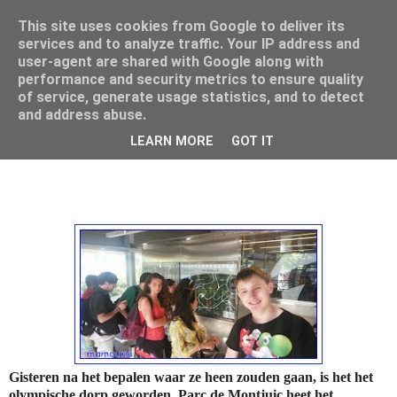
This site uses cookies from Google to deliver its
Mamouna's Enya
services and to analyze traffic. Your IP address and
user-agent are shared with Google along with
performance and security metrics to ensure quality
of service, generate usage statistics, and to detect
donderdag 7 mei 2015
and address abuse.
Barcelona deel drie...
LEARN MORE
GOT IT
Gisteren na het bepalen waar ze heen zouden gaan, is het het
olympische dorp geworden, Parc de Montjuic heet het