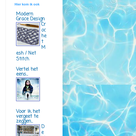
Hier kom ik ook
Modern
Grace Design
Cr
oc
he
t
M
esh / Net
Stitch
Vertel het
eens...
Voor ik het
vergeet te
zeggen...
D
e