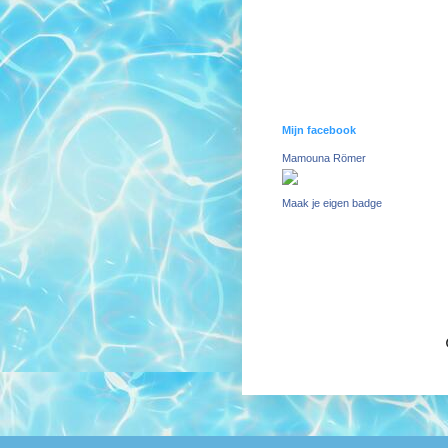
Mijn facebook
Mamouna Römer
Maak je eigen badge