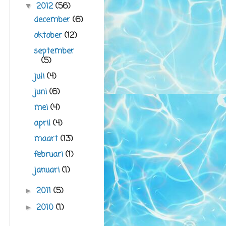
2012
(56)
▼
december
(6)
oktober
(12)
september
(5)
juli
(4)
juni
(6)
mei
(4)
april
(4)
maart
(13)
februari
(1)
januari
(1)
2011
(5)
►
2010
(1)
►