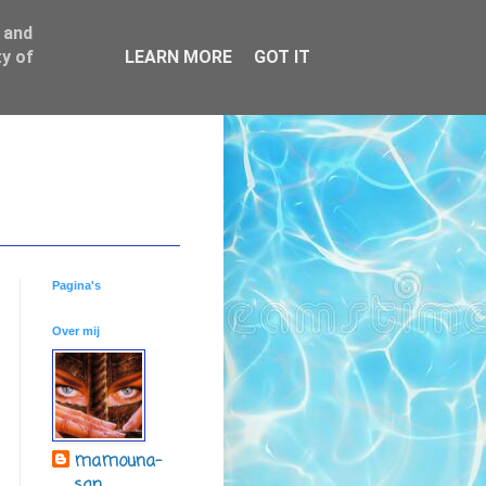
 and
y of
LEARN MORE
GOT IT
Pagina's
Over mij
mamouna-