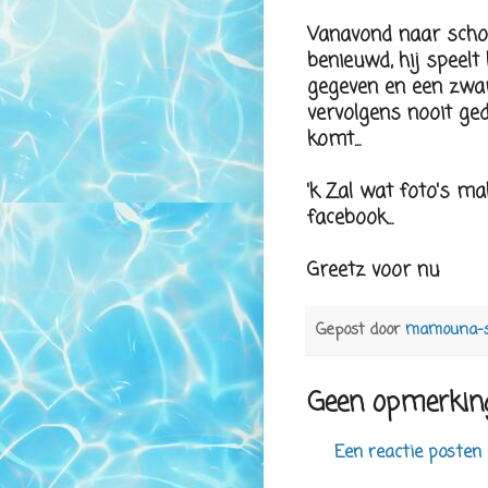
Vanavond naar schoo
benieuwd, hij speelt
gegeven en een zwar
vervolgens nooit ge
komt...
'k Zal wat foto's m
facebook...
Greetz voor nu
Gepost door
mamouna-
Geen opmerkin
Een reactie posten