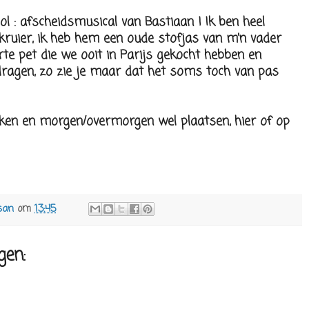
l : afscheidsmusical van Bastiaan ! Ik ben heel
 kruier, ik heb hem een oude stofjas van m'n vader
te pet die we ooit in Parijs gekocht hebben en
dragen, zo zie je maar dat het soms toch van pas
aken en morgen/overmorgen wel plaatsen, hier of op
san
om
13:45
gen: