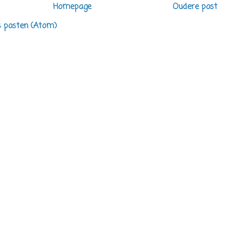
Homepage
Oudere post
s posten (Atom)