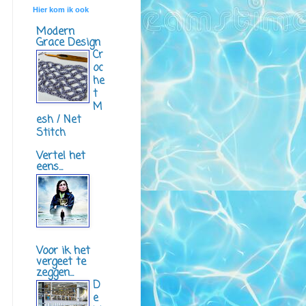
Hier kom ik ook
Modern
Grace Design
Cr
oc
he
t
M
esh / Net
Stitch
Vertel het
eens...
Voor ik het
vergeet te
zeggen...
D
e