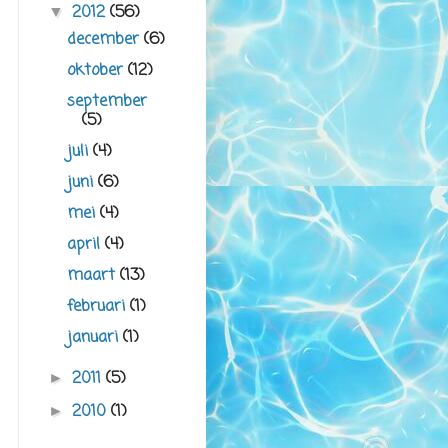
2012
(56)
▼
december
(6)
oktober
(12)
september
(5)
juli
(4)
juni
(6)
mei
(4)
april
(4)
maart
(13)
februari
(1)
januari
(1)
2011
(5)
►
2010
(1)
►