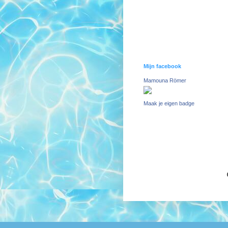
Mijn facebook
Mamouna Römer
Maak je eigen badge