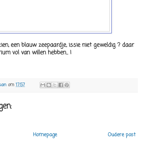
ien, een blauw zeepaardje, issie niet geweldig ? daar
um vol van willen hebben... !
san
om
17:57
gen:
Homepage
Oudere post