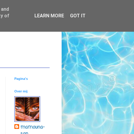
 and
y of
LEARN MORE
GOT IT
Pagina's
Over mij
mamouna-