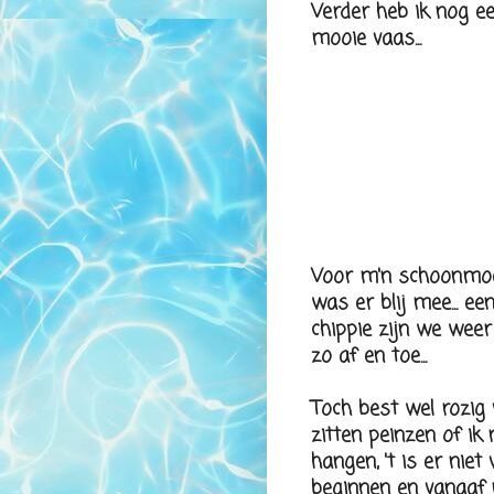
Verder heb ik nog ee
mooie vaas...
Voor m'n schoonmoed
was er blij mee... ee
chippie zijn we wee
zo af en toe...
Toch best wel rozig
zitten peinzen of ik
hangen, 't is er ni
beginnen en vanaaf 