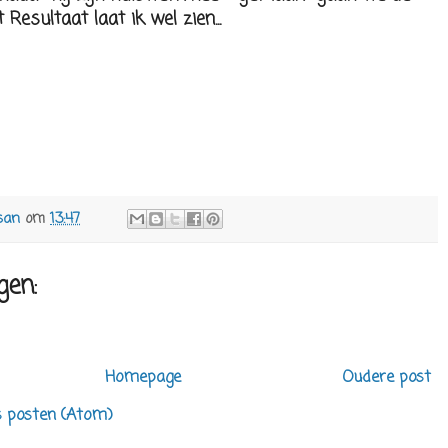
t Resultaat laat ik wel zien...
san
om
13:47
gen:
Homepage
Oudere post
s posten (Atom)