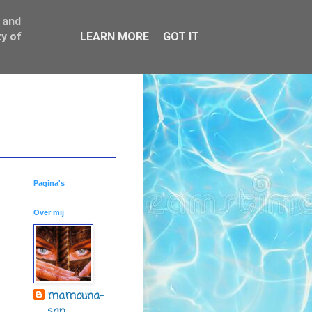
 and
y of
LEARN MORE
GOT IT
Pagina's
Over mij
mamouna-