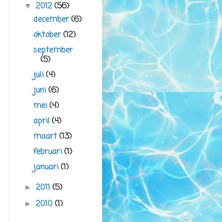
2012
(56)
▼
december
(6)
oktober
(12)
september
(5)
juli
(4)
juni
(6)
mei
(4)
april
(4)
maart
(13)
februari
(1)
januari
(1)
2011
(5)
►
2010
(1)
►