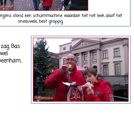
 ergens stond een schuimmachine waardoor het net leek alsof het
sneeuwde, best grappig
s zag Bas
wel
 beenham,