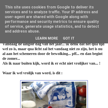
This site uses cookies from Google to deliver its
Mamouna's Enya
services and to analyze traffic. Your IP address and
user-agent are shared with Google along with
performance and security metrics to ensure quality
of service, generate usage statistics, and to detect
vrijdag 21 juni 2013
and address abuse.
Jaardag
LEARN MORE
GOT IT
Vandaag de langste dag van het jaar... Ik denk dat het qua tijd
wel zo is, maar qua licht zal het vandaag niet zo zijn, het is nu
al aan het schemeren door de bewolking... pff... en dan begint
de zomer...
Als ik naar buiten kijk, word ik er echt niet vrolijker van... !
Waar ik wel vrolijk van word, is dit :