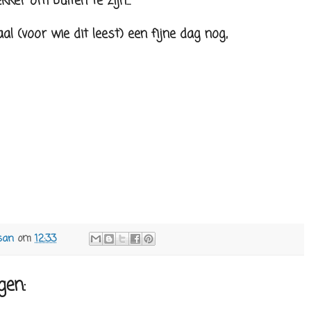
ker om buiten te zijn...
al (voor wie dit leest) een fijne dag nog,
san
om
12:33
gen: