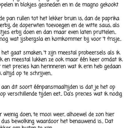
pelen in blokjes gesneden en in de magno gekookt
de pan rullen tot het lekker bruin is, dan de paprika
rbij, de doperwten toevoegen en de witte saus, als
tjes erbij doen en dan maar even laten pruttelen...
nog wat ijsbergsla en komkommer bij voor 't frisje...
het gaat smaken, 't zijn meestal probeersels als ik
k en meestal lukken ze ook maar één keer omdat ik
 niet precies kan herinneren wat ik erin heb gedaan
altijd op te schrijven...
 aan dit soort éénpansmaaltijden is dat je het op
p verschillende tijden eet... Da's precies wat ik nodig
r weinig doen, te mooi weer, alhoewel de zon hier
is dus bewolking waardoor het benauwend is... Dat