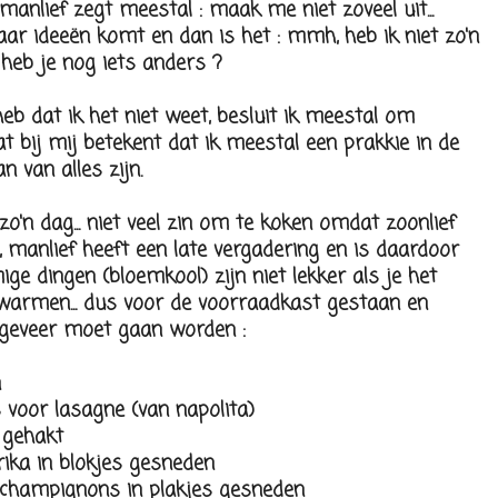
 manlief zegt meestal : maak me niet zoveel uit...
ar ideeën komt en dan is het : mmh, heb ik niet zo'n
: heb je nog iets anders ?
heb dat ik het niet weet, besluit ik meestal om
at bij mij betekent dat ik meestal een prakkie in de
n van alles zijn.
o'n dag... niet veel zin om te koken omdat zoonlief
, manlief heeft een late vergadering en is daardoor
ge dingen (bloemkool) zijn niet lekker als je het
warmen... dus voor de voorraadkast gestaan en
ngeveer moet gaan worden :
n
 voor lasagne (van napolita)
 gehakt
rika in blokjes gesneden
 champignons in plakjes gesneden