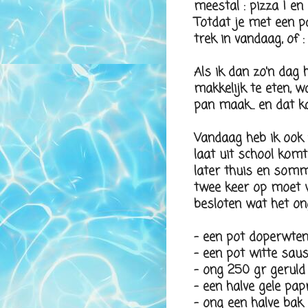
meestal : pizza ! en
Totdat je met een pa
trek in vandaag, of 
Als ik dan zo'n dag 
makkelijk te eten, w
pan maak... en dat ka
Vandaag heb ik ook z
laat uit school komt
later thuis en sommi
twee keer op moet 
besloten wat het o
- een pot doperwte
- een pot witte saus
- ong 250 gr geruld
- een halve gele pap
- ong een halve bak