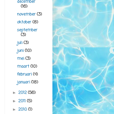
december
(16)
november
(3)
oktober
(8)
september
(3)
juli
(3)
juni
(10)
mei
(3)
maart
(10)
februari
(4)
januari
(18)
2012
(56)
►
2011
(5)
►
2010
(1)
►