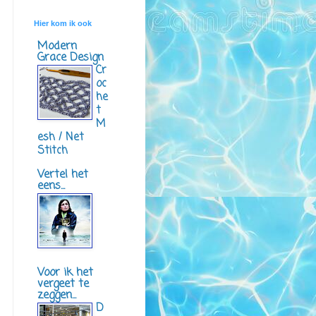
Hier kom ik ook
Modern
Grace Design
Cr
oc
he
t
M
esh / Net
Stitch
Vertel het
eens...
Voor ik het
vergeet te
zeggen...
D