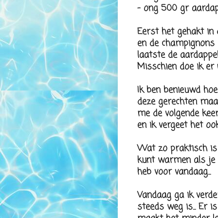
- ong 500 gr aardap
Eerst het gehakt in 
en de champignons e
laatste de aardappel
Misschien doe ik er 
Ik ben benieuwd hoe 
deze gerechten maa
me de volgende keer
en ik vergeet het ook 
Wat zo praktisch is
kunt warmen als je o
heb voor vandaag...
Vandaag ga ik verde
steeds weg is... Er 