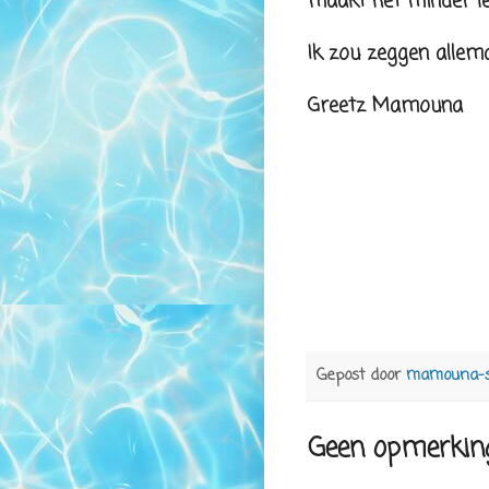
maakt het minder lek
Ik zou zeggen allema
Greetz Mamouna
Gepost door
mamouna-
Geen opmerkin