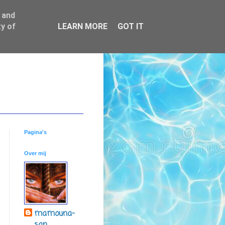
 and
y of
LEARN MORE
GOT IT
Pagina's
Over mij
mamouna-