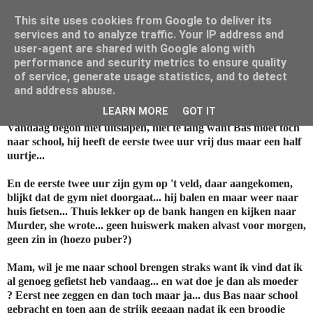
This site uses cookies from Google to deliver its
Mamouna's Enya
services and to analyze traffic. Your IP address and
user-agent are shared with Google along with
performance and security metrics to ensure quality
of service, generate usage statistics, and to detect
maandag 10 juni 2013
and address abuse.
vandaag
LEARN MORE
GOT IT
Vandaag begon met uitslapen, niet te lang want Bas moet toch
naar school, hij heeft de eerste twee uur vrij dus maar een half
uurtje...
En de eerste twee uur zijn gym op 't veld, daar aangekomen,
blijkt dat de gym niet doorgaat... hij balen en maar weer naar
huis fietsen... Thuis lekker op de bank hangen en kijken naar
Murder, she wrote... geen huiswerk maken alvast voor morgen,
geen zin in (hoezo puber?)
Mam, wil je me naar school brengen straks want ik vind dat ik
al genoeg gefietst heb vandaag... en wat doe je dan als moeder
? Eerst nee zeggen en dan toch maar ja... dus Bas naar school
gebracht en toen aan de strijk gegaan nadat ik een broodje