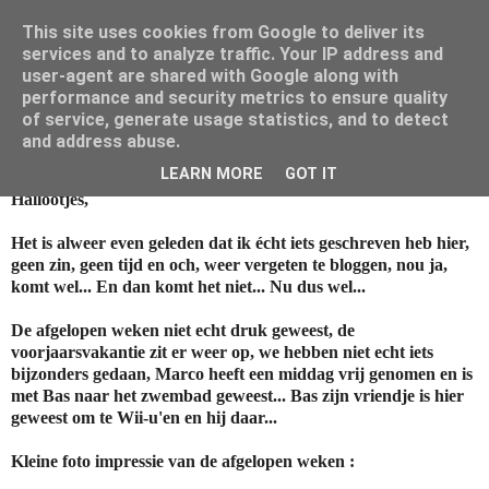
This site uses cookies from Google to deliver its
Mamouna's Enya
services and to analyze traffic. Your IP address and
user-agent are shared with Google along with
performance and security metrics to ensure quality
of service, generate usage statistics, and to detect
woensdag 5 maart 2014
and address abuse.
De afgelopen weken...
LEARN MORE
GOT IT
Hallootjes,
Het is alweer even geleden dat ik écht iets geschreven heb hier,
geen zin, geen tijd en och, weer vergeten te bloggen, nou ja,
komt wel... En dan komt het niet... Nu dus wel...
De afgelopen weken niet echt druk geweest, de
voorjaarsvakantie zit er weer op, we hebben niet echt iets
bijzonders gedaan, Marco heeft een middag vrij genomen en is
met Bas naar het zwembad geweest... Bas zijn vriendje is hier
geweest om te Wii-u'en en hij daar...
Kleine foto impressie van de afgelopen weken :