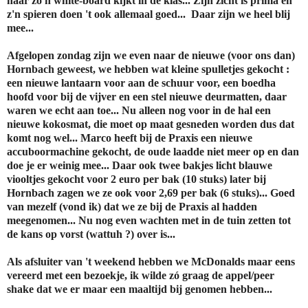
naar zo'n white-board kijkt in de klas... Zijn zicht is prima en
z'n spieren doen 't ook allemaal goed... Daar zijn we heel blij
mee...
Afgelopen zondag zijn we even naar de nieuwe (voor ons dan)
Hornbach geweest, we hebben wat kleine spulletjes gekocht :
een nieuwe lantaarn voor aan de schuur voor, een boedha
hoofd voor bij de vijver en een stel nieuwe deurmatten, daar
waren we echt aan toe... Nu alleen nog voor in de hal een
nieuwe kokosmat, die moet op maat gesneden worden dus dat
komt nog wel... Marco heeft bij de Praxis een nieuwe
accuboormachine gekocht, de oude laadde niet meer op en dan
doe je er weinig mee... Daar ook twee bakjes licht blauwe
viooltjes gekocht voor 2 euro per bak (10 stuks) later bij
Hornbach zagen we ze ook voor 2,69 per bak (6 stuks)... Goed
van mezelf (vond ik) dat we ze bij de Praxis al hadden
meegenomen... Nu nog even wachten met in de tuin zetten tot
de kans op vorst (wattuh ?) over is...
Als afsluiter van 't weekend hebben we McDonalds maar eens
vereerd met een bezoekje, ik wilde zó graag de appel/peer
shake dat we er maar een maaltijd bij genomen hebben...