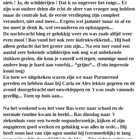
niets ! Ja, de schilderijen ! Dat is zo ongeveer het enige... Er
zijn wat oudere delen die écht de sfeer van vroeger nog hebben
maar de centrale hal, de eerste verdieping zijn compleet
verandert, niet oud meer... Ergens wel jammer maar zo af en
toe moet je denk ik, wel veranderen en opknappen...
De nachtwacht hing er gelukkig weer en was zoals altijd weer
even mooi ! Bas vond het ook zeer indrukwekkend... Hij had
alleen gedacht dat het groter zou zijn... Na een toer rond een
aantal zeer bekende schilderijen ook nog wat onbekende
stukken gezien, die kom je vanzelf wel tegen, sommige mooi en
andere loop je hard aan voorbij... *grijns*... (Foto impressie
komt nog)
En toen we uitgekeken waren zijn we naar Purmerend
gereden en hebben daar bij Carla en Alex lekker gegeten en de
avond doorgebracht met ouwekleppen en 't was zoals vanouds
gezellig... Toen op huis aan...
Na het weekend was het voor Bas weer naar school en de
normale routine kwam in beeld... Bas dinsdag naar 't
ziekenhuis voor een tweede oogonderzoekje, kijken of zijn
oogspieren goed werken en gelukkig was alles in orde... Hij
heeft soms last van zijn ogen omdat hij (vermoedelijk) te lang