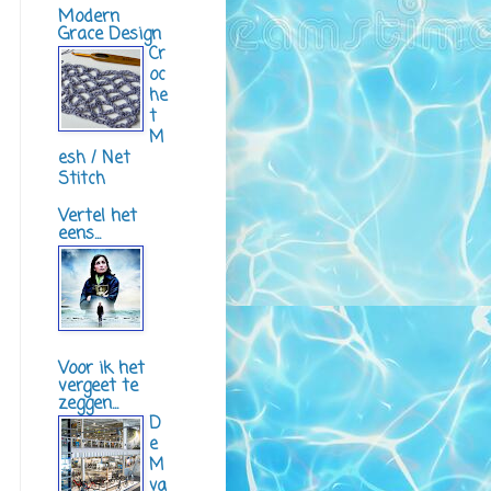
Modern
Grace Design
Cr
oc
he
t
M
esh / Net
Stitch
Vertel het
eens...
Voor ik het
vergeet te
zeggen...
D
e
M
va