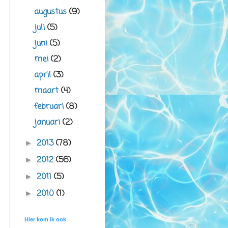
augustus
(9)
juli
(5)
juni
(5)
mei
(2)
april
(3)
maart
(4)
februari
(8)
januari
(2)
2013
(78)
►
2012
(56)
►
2011
(5)
►
2010
(1)
►
Hier kom ik ook