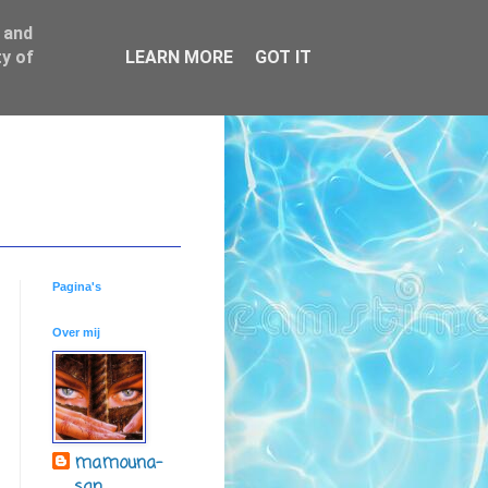
 and
y of
LEARN MORE
GOT IT
Pagina's
Over mij
mamouna-