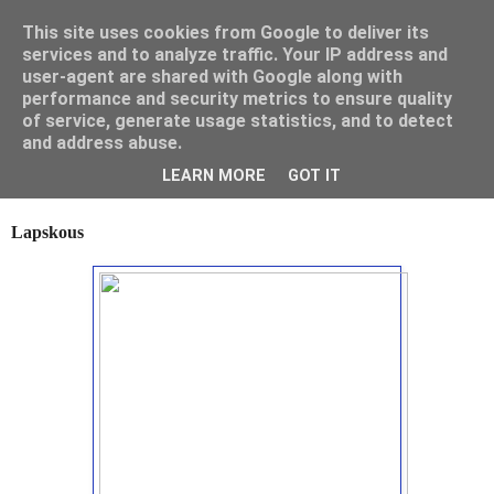
This site uses cookies from Google to deliver its
Mamouna's Enya
services and to analyze traffic. Your IP address and
user-agent are shared with Google along with
performance and security metrics to ensure quality
of service, generate usage statistics, and to detect
maandag 2 juli 2012
and address abuse.
een oerhollands recept uit oma's
kookboek
LEARN MORE
GOT IT
Lapskous